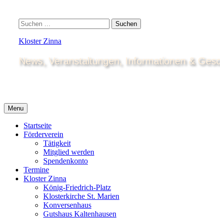
Skip
to
Search
Suchen
content
nach:
Kloster Zinna
News, Veranstaltungen, Informationen & Gesc
Menu
Startseite
Förderverein
Tätigkeit
Mitglied werden
Spendenkonto
Termine
Kloster Zinna
König-Friedrich-Platz
Klosterkirche St. Marien
Konversenhaus
Gutshaus Kaltenhausen