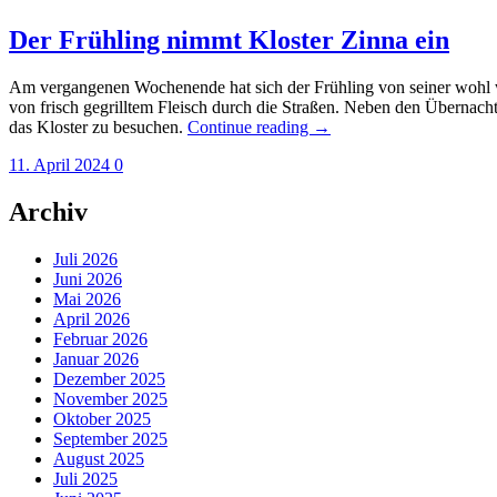
Der Frühling nimmt Kloster Zinna ein
Am vergangenen Wochenende hat sich der Frühling von seiner wohl w
von frisch gegrilltem Fleisch durch die Straßen. Neben den Übernac
„Der
das Kloster zu besuchen.
Continue reading
→
Frühling
11. April 2024
0
nimmt
Kloster
Zinna
Archiv
ein“
Juli 2026
Juni 2026
Mai 2026
April 2026
Februar 2026
Januar 2026
Dezember 2025
November 2025
Oktober 2025
September 2025
August 2025
Juli 2025