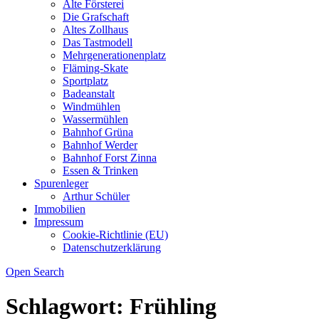
Alte Försterei
Die Grafschaft
Altes Zollhaus
Das Tastmodell
Mehrgenerationenplatz
Fläming-Skate
Sportplatz
Badeanstalt
Windmühlen
Wassermühlen
Bahnhof Grüna
Bahnhof Werder
Bahnhof Forst Zinna
Essen & Trinken
Spurenleger
Arthur Schüler
Immobilien
Impressum
Cookie-Richtlinie (EU)
Datenschutzerklärung
Open Search
Schlagwort:
Frühling