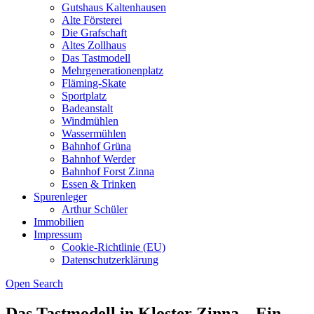
Gutshaus Kaltenhausen
Alte Försterei
Die Grafschaft
Altes Zollhaus
Das Tastmodell
Mehrgenerationenplatz
Fläming-Skate
Sportplatz
Badeanstalt
Windmühlen
Wassermühlen
Bahnhof Grüna
Bahnhof Werder
Bahnhof Forst Zinna
Essen & Trinken
Spurenleger
Arthur Schüler
Immobilien
Impressum
Cookie-Richtlinie (EU)
Datenschutzerklärung
Open Search
Das Tastmodell in Kloster Zinna – Ein