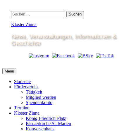
Skip
to
Search
Suchen
content
nach:
Kloster Zinna
News, Veranstaltungen, Informationen &
Geschichte
Menu
Startseite
Förderverein
Tätigkeit
Mitglied werden
Spendenkonto
Termine
Kloster Zinna
König-Friedrich-Platz
Klosterkirche St. Marien
Konversenhaus