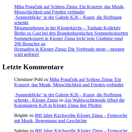
Miha Pogačnik auf Schloss Zinna: Ein Konzert, das Musik,
Menschlichkeit und Frieden verbindet
‚Sonnenblicke‘ in der Galerie K26 – Kunst, die Hoffnung
schenkt
Metamorphosen in der Klosterkirche – Tonhain Kollektiv
Berlin zu Gast bei den Brandenburgischen Sommerkonzerten
Sommerkonzert in Kloster Zinna lockt trotz Gluthitze rund
200 Besucher an
Heimatfest in Kloster Zinna: Die Vorfreude steigt – morgen
wird gefeiert!
Letzte Kommentare
Christiane Pohl
zu
Miha Pogačnik auf Schloss Zinna: Ein
Konzert, das Musik, Menschlichkeit und Frieden verbindet
‚Sonnenblicke‘ in der Galerie K26 – Kunst, die Hoffnung
schenkt - Kloster Zinna
zu
Am Wahlwochenende öffnet die
Kunstgalerie K26 in Kloster Zinna ihre Pforten
Brigitte
zu
800 Jahre Kirchweihe Kloster Zinna – Festwoche
mit Musik, Begegnung und Geschichte
Sabrina
zu
800 Jahre Kirchweihe Kloster Zinna – Festwoche