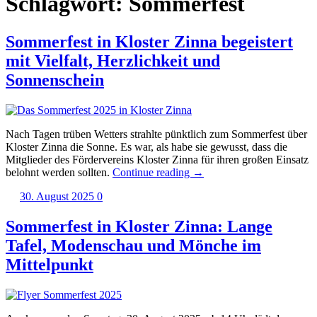
Schlagwort:
Sommerfest
Sommerfest in Kloster Zinna begeistert
mit Vielfalt, Herzlichkeit und
Sonnenschein
Nach Tagen trüben Wetters strahlte pünktlich zum Sommerfest über
Kloster Zinna die Sonne. Es war, als habe sie gewusst, dass die
Mitglieder des Fördervereins Kloster Zinna für ihren großen Einsatz
„Sommerfest
belohnt werden sollten.
Continue reading
→
in
30. August 2025
0
Kloster
Zinna
begeistert
Sommerfest in Kloster Zinna: Lange
mit
Tafel, Modenschau und Mönche im
Vielfalt,
Herzlichkeit
Mittelpunkt
und
Sonnenschein“