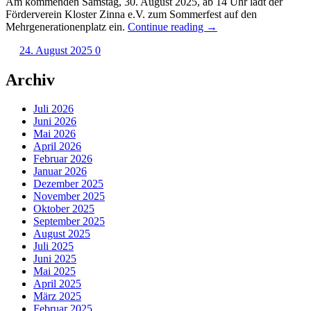
Am kommenden Samstag, 30. August 2025, ab 14 Uhr lädt der
Förderverein Kloster Zinna e.V. zum Sommerfest auf den
„Sommerfest
Mehrgenerationenplatz ein.
Continue reading
→
in
24. August 2025
0
Kloster
Zinna:
Lange
Archiv
Tafel,
Modenschau
Juli 2026
und
Juni 2026
Mönche
Mai 2026
im
April 2026
Mittelpunkt“
Februar 2026
Januar 2026
Dezember 2025
November 2025
Oktober 2025
September 2025
August 2025
Juli 2025
Juni 2025
Mai 2025
April 2025
März 2025
Februar 2025