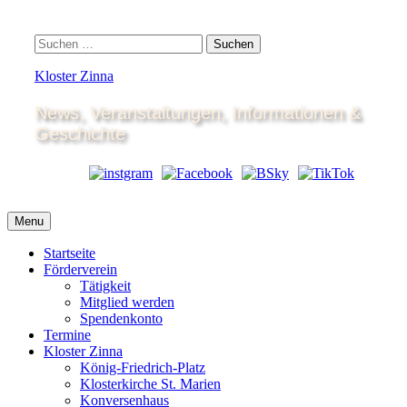
Skip
to
Search
Suchen
content
nach:
Kloster Zinna
News, Veranstaltungen, Informationen &
Geschichte
Menu
Startseite
Förderverein
Tätigkeit
Mitglied werden
Spendenkonto
Termine
Kloster Zinna
König-Friedrich-Platz
Klosterkirche St. Marien
Konversenhaus